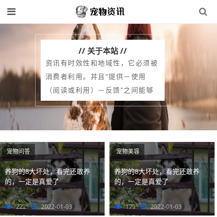
// 关于本站 //
资讯有时效性和地域性，它必须被
消费者利用。并且“提供－使用
（阅读或利用）－反馈”之间能够
形成一个长期稳定的消费链，具有
这些特点的消息才可以称之为资
讯。资讯和新闻的区别在于：新闻
是一种资讯。资讯是一种信息，涵
宠物问答
宠物美容
盖的不只是新闻，还可以包括其他
养狗的8大坏处，看完还敢养
养狗的8大坏处，看完还敢养
媒介。如亲临专家讲座等等；新闻
的，一定是真爱了
的，一定是真爱了
的目标受众相对宽泛，没有严格的
受众划分，学语言的人可以去阅读
222
2022-01-03
179
2022-01-03
科技新闻。学技术的也完全可以去