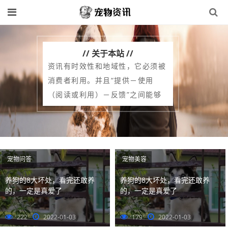
// 关于本站 //
资讯有时效性和地域性，它必须被
消费者利用。并且“提供－使用
（阅读或利用）－反馈”之间能够
形成一个长期稳定的消费链，具有
这些特点的消息才可以称之为资
讯。资讯和新闻的区别在于：新闻
是一种资讯。资讯是一种信息，涵
宠物问答
宠物美容
盖的不只是新闻，还可以包括其他
养狗的8大坏处，看完还敢养
养狗的8大坏处，看完还敢养
媒介。如亲临专家讲座等等；新闻
的，一定是真爱了
的，一定是真爱了
的目标受众相对宽泛，没有严格的
受众划分，学语言的人可以去阅读
222
2022-01-03
179
2022-01-03
科技新闻。学技术的也完全可以去