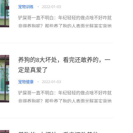
宠物训练
•
2022-01-03
铲屎哥一直不明白：年纪轻轻的做点啥不好咋就
非得养狗呢？那些养了狗的人表面光鲜其实背地
里全过着“狗都不如”的生活！一旦你养狗就别想
好好吃顿饭因为每天都要上演狗口夺食明明是在
自家吃饭却活生生吃成了“牢饭”By抖音／金毛蛋
养狗的8大坏处，看完还敢养的，一
黄一旦你养狗就别指望能好好谈恋爱因为男／女
盆友的身边再没有你的位置一旦你养狗将失去长
定是真爱了
辈...
宠物健康
•
2022-01-03
铲屎哥一直不明白：年纪轻轻的做点啥不好咋就
非得养狗呢？那些养了狗的人表面光鲜其实背地
里全过着“狗都不如”的生活！一旦你养狗就别想
好好吃顿饭因为每天都要上演狗口夺食明明是在
自家吃饭却活生生吃成了“牢饭”By抖音／金毛蛋