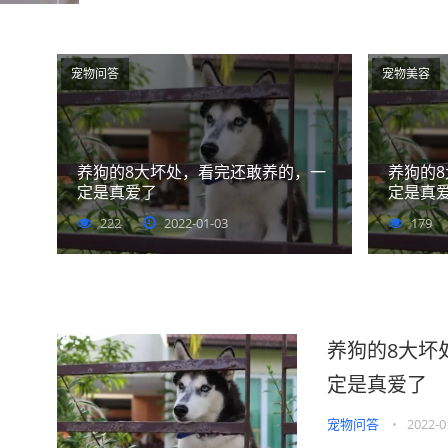
宠物问答
宠物美容
养狗的8大坏处，看完还敢养的，一
养狗的
定是真爱了
定是真
222
2022-01-03
179
养狗的8大坏
定是真爱了
宠物问答
•
2022-0