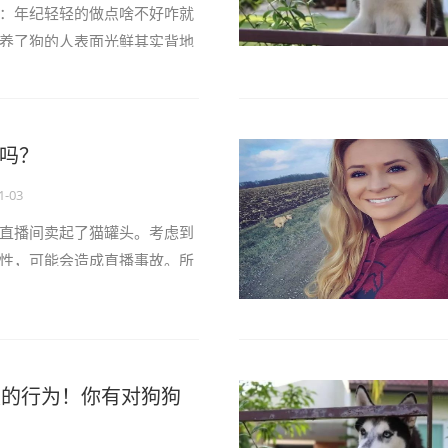
：年纪轻轻的做点啥不好咋就
养了狗的人表面光鲜其实背地
如”的生活！一旦你养狗就别想
天都要上演狗口夺食明明是在
吃成了“牢饭”By抖音／金毛蛋
吗？
指望能好好谈恋爱因为男／女
你的位置一旦你养狗将失去长
1-03
直播间卖起了猫罐头。考虑到
性，可能会造成直播事故。所
猫出镜的情况下，决定——亲
时那个场面，不知道的还以为
下酒菜，谁曾想…根本不是人
猫猫看了会气死系列！猫：“放
厌的行为！你有对狗狗
迷惑的是，老罗吃完还挺...