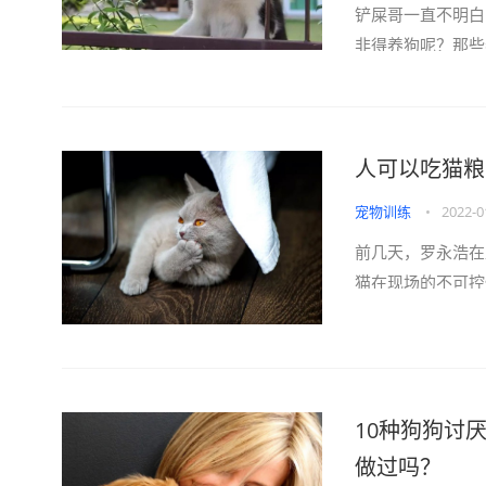
铲屎哥一直不明白
非得养狗呢？那些
里全过着“狗都不
好好吃顿饭因为每
自家吃饭却活生生
人可以吃猫粮
黄一旦你养狗就别
盆友的身边再没有
宠物训练
•
2022-0
辈...
前几天，罗永浩在
猫在现场的不可控
以，老罗在没有真
自试吃猫罐头！当
是几位老哥在试吃
吃的东西！啧啧…
10种狗狗讨
下它，给我吃！”更
做过吗？