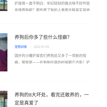
铲屎哥一直不明白：年纪轻轻的做点啥不好咋就
非得养狗呢？那些养了狗的人表面光鲜其实背地
里全过着“狗都不如”的生活！一旦你养狗就别想
好好吃顿饭因为每天都要上演狗口夺食明明是在
自家吃饭却活生生吃成了“牢饭”By抖音／金毛蛋
养狗后你多了些什么怪癖？
黄一旦你养狗就别指望能好好谈恋爱因为男／女
盆友的身边再没有你的位置一旦你养狗将失去长
宠物训练
•
2022-01-03
辈...
国外的沙雕铲屎官们养狗后又多了一项新的怪
癖，那就是——在狗狗拉屎的时候跟它合影！铲
屎官：“美好的生活，从晨跑开始。”狗：“我不配
有点隐私权吗？”走鼓励路线的铲屎官，会恰到好
处地竖起大拇指，仿佛是为狗子健康的粑粑喝
彩！还有一位网友不满足于自己一个人拍，她还
养狗的8大坏处，看完还敢养的，一
拉上朋友一起合影！狗：你们有事吗？不过铲屎
定是真爱了
官们...