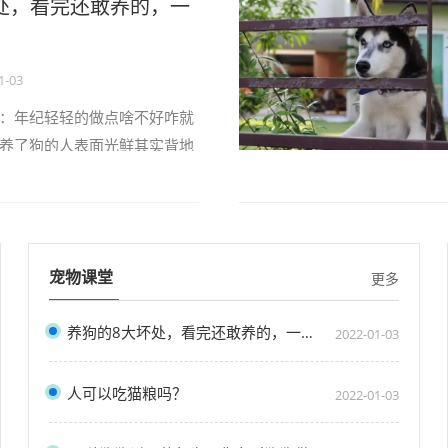
处，看完还敢养的，一
指望能好好谈恋爱因为男／女
你的位置一旦你养狗将失去长
1-03
：年纪轻轻的做点啥不好咋就
养了狗的人表面光鲜其实背地
如”的生活！一旦你养狗就别想
天都要上演狗口夺食明明是在
吃成了“牢饭”By抖音／金毛蛋
指望能好好谈恋爱因为男／女
宠物课堂
更多
你的位置一旦你养狗将失去长
养狗的8大坏处，看完还敢养的，一定是真爱了
2022-01-03
人可以吃猫粮吗？
2022-01-03