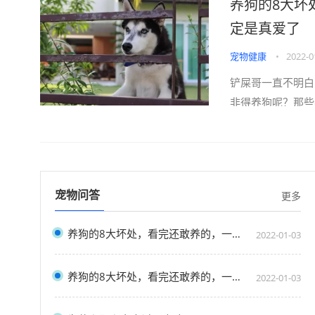
养狗的8大坏
黄一旦你养狗就别
盆友的身边再没有
定是真爱了
辈...
宠物健康
•
2022-0
铲屎哥一直不明白
非得养狗呢？那些
里全过着“狗都不
好好吃顿饭因为每
自家吃饭却活生生
黄一旦你养狗就别
宠物问答
更多
盆友的身边再没有
辈...
养狗的8大坏处，看完还敢养的，一定是真爱了
2022-01-03
养狗的8大坏处，看完还敢养的，一定是真爱了
2022-01-03