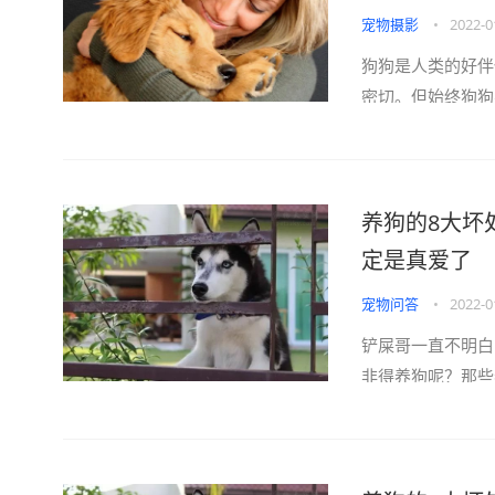
宠物摄影
•
2022-0
狗狗是人类的好伴
密切。但始终狗狗
看似亲切的行为，
既然我们是如此爱
解它的想法，不要
养狗的8大坏
为主人的你，必须
狗狗生活得快乐。
定是真爱了
来平凡...
宠物问答
•
2022-0
铲屎哥一直不明白
非得养狗呢？那些
里全过着“狗都不
好好吃顿饭因为每
自家吃饭却活生生