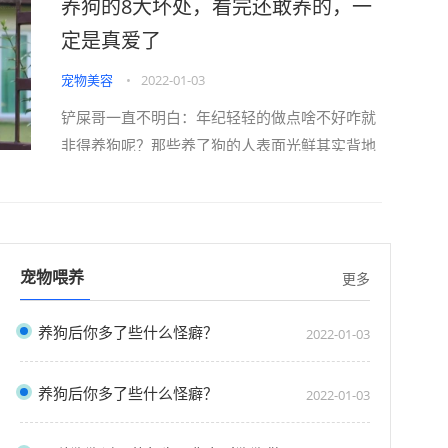
养狗的8大坏处，看完还敢养的，一
黄一旦你养狗就别指望能好好谈恋爱因为男／女
盆友的身边再没有你的位置一旦你养狗将失去长
定是真爱了
辈...
宠物美容
•
2022-01-03
铲屎哥一直不明白：年纪轻轻的做点啥不好咋就
非得养狗呢？那些养了狗的人表面光鲜其实背地
里全过着“狗都不如”的生活！一旦你养狗就别想
好好吃顿饭因为每天都要上演狗口夺食明明是在
自家吃饭却活生生吃成了“牢饭”By抖音／金毛蛋
黄一旦你养狗就别指望能好好谈恋爱因为男／女
宠物喂养
更多
盆友的身边再没有你的位置一旦你养狗将失去长
辈...
养狗后你多了些什么怪癖？
2022-01-03
养狗后你多了些什么怪癖？
2022-01-03