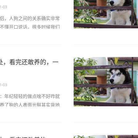
1-03
侣，人狗之间的关系确实非常
不懂开口说话，很多时候我们
对狗狗来说却会引来不愉快。
惜家中的狗狗，便一定要多了
让狗狗静静地生你的闷气。作
处，看完还敢养的，一
了解自己狗狗的喜好，才能令
一些生活中的琐碎事，在你看
1-03
：年纪轻轻的做点啥不好咋就
养了狗的人表面光鲜其实背地
如”的生活！一旦你养狗就别想
天都要上演狗口夺食明明是在
吃成了“牢饭”By抖音／金毛蛋