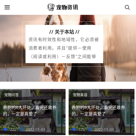
// 关于本站 //
资讯有时效性和地域性，它必须被
消费者利用。并且“提供－使用
（阅读或利用）－反馈”之间能够
形成一个长期稳定的消费链，具有
这些特点的消息才可以称之为资
讯。资讯和新闻的区别在于：新闻
是一种资讯。资讯是一种信息，涵
宠物问答
宠物美容
盖的不只是新闻，还可以包括其他
养狗的8大坏处，看完还敢养
养狗的8大坏处，看完还敢养
媒介。如亲临专家讲座等等；新闻
的，一定是真爱了
的，一定是真爱了
的目标受众相对宽泛，没有严格的
受众划分，学语言的人可以去阅读
222
2022-01-03
179
2022-01-03
科技新闻。学技术的也完全可以去