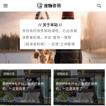
// 关于本站 //
资讯有时效性和地域性，它必须被
消费者利用。并且“提供－使用
（阅读或利用）－反馈”之间能够
形成一个长期稳定的消费链，具有
这些特点的消息才可以称之为资
讯。资讯和新闻的区别在于：新闻
是一种资讯。资讯是一种信息，涵
宠物问答
宠物美容
盖的不只是新闻，还可以包括其他
养狗的8大坏处，看完还敢养
养狗的8大坏处，看完还敢养
媒介。如亲临专家讲座等等；新闻
的，一定是真爱了
的，一定是真爱了
的目标受众相对宽泛，没有严格的
受众划分，学语言的人可以去阅读
222
2022-01-03
179
2022-01-03
科技新闻。学技术的也完全可以去